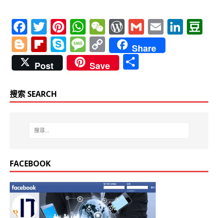
F
T
Pi
W
W
W
G
E
Li
D
a
w
n
h
e
o
m
m
n
o
Bl
Fl
S
M
C
Share
c
it
te
at
C
r
ai
ai
k
u
o
ip
k
e
o
分
Post
Save
e
te
r
s
h
d
l
l
e
b
g
b
y
ss
p
享
b
r
e
A
at
P
dI
a
g
o
p
a
y
搜索 SEARCH
o
st
p
r
n
n
e
ar
e
g
Li
o
p
e
r
d
e
n
k
ss
k
FACEBOOK