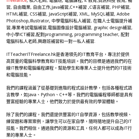
freelance
, 私人老師, 電腦班, 電腦課程, it 教育,資訊科技 教育, 補
習, 自由職業, 自由工作,Java補習,C++補習 ,C语言補習, PHP補習,
HTML補習, CSS補習, JavaScript補習, XML, MySQL補習, Adobe
Photoshop,Illustrator, 中學電腦科私人補習, 在職人士電腦提升補
習,專業考試電腦補習,電腦圖像設計電腦補習, graphic design補習,
中小學ICT補習,配對programming, programming teacher, 配對
電腦科私人老師,興趣班補習和一對一私人補習.
ITTeacherITFreelance.hk是香港領先的IT教育平台，專注於提供
高質量的電腦科學教育和IT技能培訓。我們的目標是通過我們的在
線IT教學和電腦編程課程，幫助學生和專業人士提升他們的IT技術
和電腦技能。
我們的課程涵蓋了從基礎到進階的程式設計教學，包括各種程式語
言教學，如Java、Python、C++等。我們的電腦編程導師都是具有
豐富經驗的專業人士，他們致力於提供最有效的學習體驗。
除了我們的課程，我們還提供豐富的IT自學資源，包括教學視頻、
練習題和專案案例，讓學生可以在家自學，隨時隨地提升自己的IT
技能。我們相信，通過我們的資源和工具，任何人都可以成為IT行
業的專業人士。