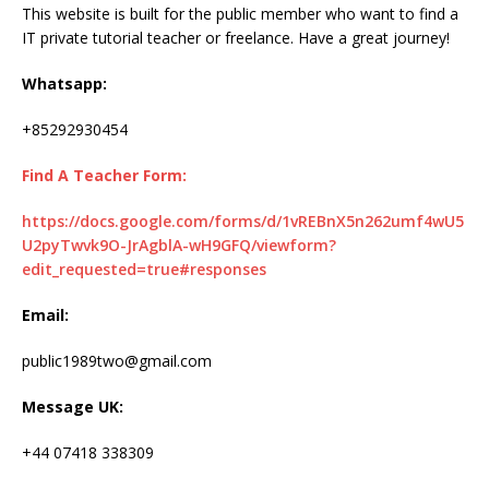
This website is built for the public member who want to find a
IT private tutorial teacher or freelance. Have a great journey!
Whatsapp:
+85292930454
Find A Teacher Form:
https://docs.google.com/forms/d/1vREBnX5n262umf4wU5
U2pyTwvk9O-JrAgblA-wH9GFQ/viewform?
edit_requested=true#responses
Email:
public1989two@gmail.com
Message UK:
+44 07418 338309